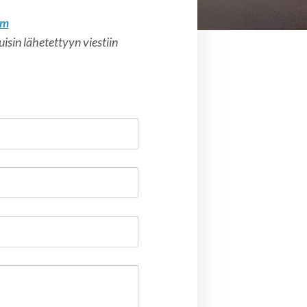
om
sin lähetettyyn viestiin