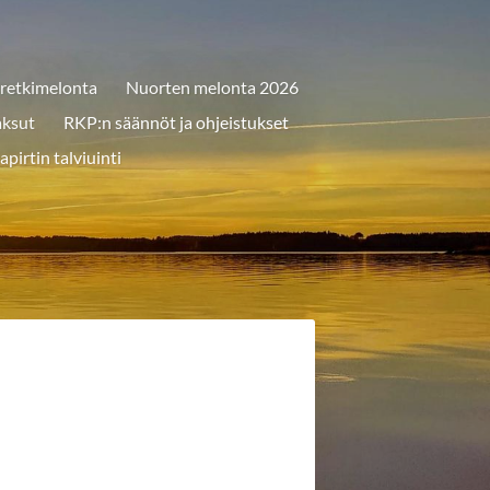
 retkimelonta
Nuorten melonta 2026
aksut
RKP:n säännöt ja ohjeistukset
apirtin talviuinti