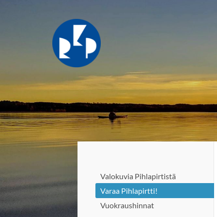
Siirry
sivun
sisältöön
Ruoveden Kanoottipurjehtijat r
Valokuvia Pihlapirtistä
Varaa Pihlapirtti!
Vuokraushinnat