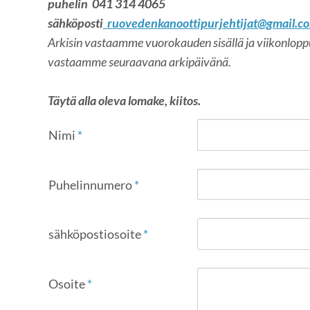
puhelin 041 314 4065
sähköposti
ruovedenkanoottipurjehtijat@gmail.c
Arkisin vastaamme vuorokauden sisällä ja viikonloppui
vastaamme seuraavana arkipäivänä.
Täytä alla oleva lomake, kiitos.
Nimi
*
Puhelinnumero
*
sähköpostiosoite
*
Osoite
*