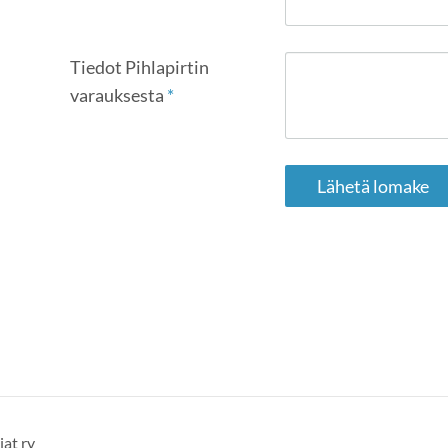
Tiedot Pihlapirtin
varauksesta
*
Lähetä lomake
at ry