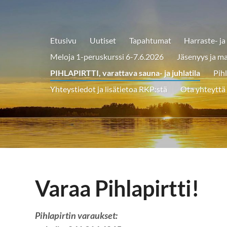
Etusivu
Uutiset
Tapahtumat
Harraste- ja
y
Meloja 1-peruskurssi 6-7.6.2026
Jäsenyys ja m
PIHLAPIRTTI, varattava sauna- ja juhlatila
Pihl
Yhteystiedot ja lisätietoa RKP:stä
Ota yhteyttä
Varaa Pihlapirtti!
Pihlapirtin varaukset: