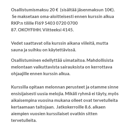
Osallistumismaksu 20 € (sisältää jäsenmaksun 10€).
Se maksetaan oma-aloitteisesti ennen kurssin alkua
RKP:n tilille FI69 5403 0720 0700
87. OKOYFIHH. Viitteeksi 4145.
Vedet saattavat olla kurssin aikana viileitä, mutta
sauna ja suihku on käytettävissä.
Osallistuminen edellyttää uimataitoa. Mahdollisista
melontaan vaikuttavista sairauksista on kerrottava
ohjaajille ennen kurssin alkua.
Kurssilla opitaan melonnan perusteet ja otamme sinne
ensisijaisesti uusia melojia. Mikäli ryhmä ei täyty, myös
aikaisempina vuosina mukana olleet ovat tervetulleita
kertaamaan taitojaan. Jatkokerroille 8.6. alkaen
aiempien vuosien kurssilaiset ovatkin sitten
tervetulleita.