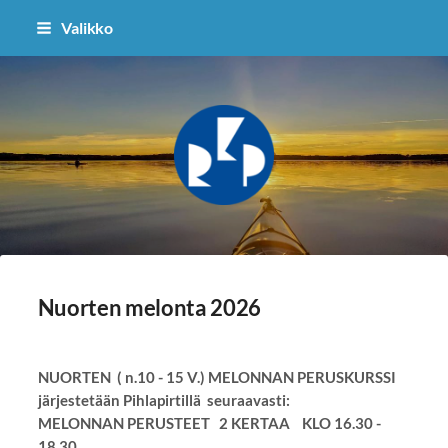
Siirry
Valikko
sivun
sisältöön
Ruoveden Kanoottipurjehtijat ry
Nuorten melonta 2026
NUORTEN ( n.10 - 15 V.) MELONNAN PERUSKURSSI
järjestetään Pihlapirtillä seuraavasti:
MELONNAN PERUSTEET 2 KERTAA KLO 16.30 -
18.30