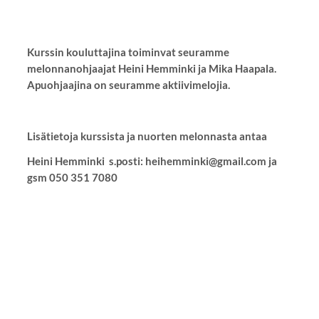
Kurssin kouluttajina toiminvat seuramme
melonnanohjaajat Heini Hemminki ja Mika Haapala.
Apuohjaajina on seuramme aktiivimelojia.
Lisätietoja kurssista ja nuorten melonnasta antaa
Heini Hemminki s.posti: heihemminki@gmail.com ja
gsm 050 351 7080